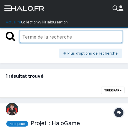
Actualité
Collection
WikiHalo
Création
Plus d’options de recherche
1 résultat trouvé
TRIER PAR
Projet : HaloGame
halogame