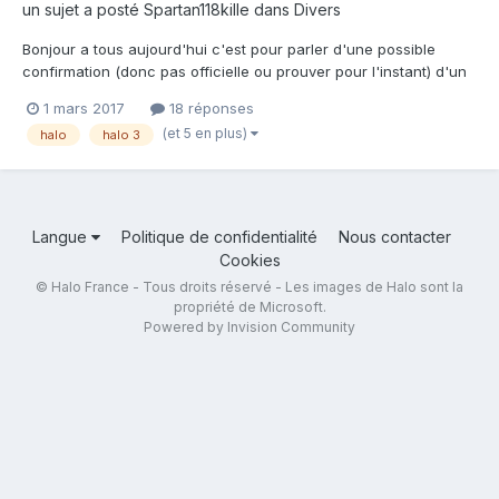
un sujet a posté
Spartan118kille
dans
Divers
Bonjour a tous aujourd'hui c'est pour parler d'une possible
confirmation (donc pas officielle ou prouver pour l'instant) d'un
halo 3 annyversary pourquoi je fait cette supossision ? Il y'a
1 mars 2017
18 réponses
plusieurs raisons la 1er c'est que tout les halo doive être
(et 5 en plus)
halo
halo 3
remasteur (si il ont dix ans halo 3 est une excepti...
Langue
Politique de confidentialité
Nous contacter
Cookies
© Halo France - Tous droits réservé - Les images de Halo sont la
propriété de Microsoft.
Powered by Invision Community