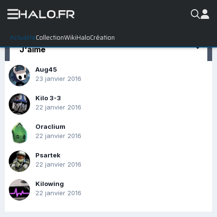
Actualité
Collection
WikiHalo
Création
J'aime
Aug45
23 janvier 2016
Kilo 3-3
22 janvier 2016
Oraclium
22 janvier 2016
Psartek
22 janvier 2016
Kilowing
22 janvier 2016