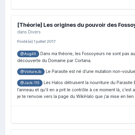
[Théorie] Les origines du pouvoir des Foss
dans
Divers
Posté(e)
1 juillet 2017
Dans ma théorie, les Fossoyeurs ne sont pas au 
@Aug45
découverte du Domaine par Cortana.
Le Parasite est né d’une mutation non-voulue
@VoitureJb
Les Halos détruisent la nourriture du Parasite
@Jack-115
l’anneau et qu’il en a prit le contrôle à ce moment là, c’es
je te renvoie vers la page du WikiHalo que j’ai mise en lie