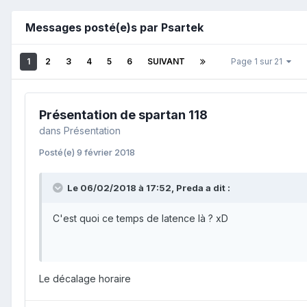
Messages posté(e)s par Psartek
1
2
3
4
5
6
SUIVANT
Page 1 sur 21
Présentation de spartan 118
dans
Présentation
Posté(e)
9 février 2018
Le 06/02/2018 à 17:52,
Preda
a dit :
C'est quoi ce temps de latence là ? xD
Le décalage horaire