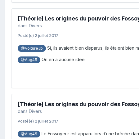
[Théorie] Les origines du pouvoir des Foss
dans
Divers
Posté(e)
2 juillet 2017
Si, ils avaient bien disparus, ils étaient bien 
@VoitureJb
On en a aucune idée.
@Aug45
[Théorie] Les origines du pouvoir des Foss
dans
Divers
Posté(e)
2 juillet 2017
Le Fossoyeur est apparu lors d’une brèche dans 
@Aug45