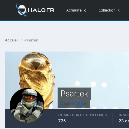
Actualité
Collection
Accueil
Psartek
Psartek
Équipe Halo.fr
COMPTEUR DE CONTENUS
INSC
725
23 d