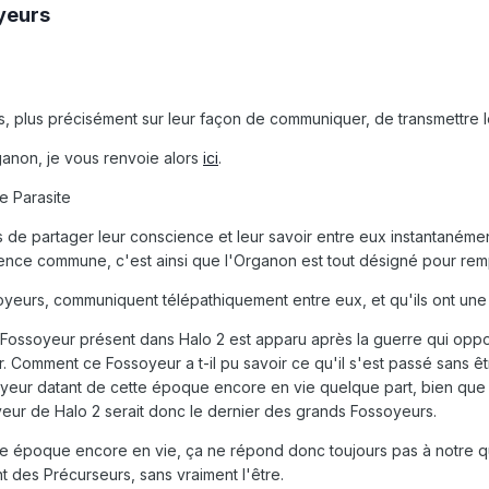
oyeurs
ps, plus précisément sur leur façon de communiquer, de transmettre le
ganon, je vous renvoie alors
ici
.
le Parasite
de partager leur conscience et leur savoir entre eux instantanémen
ence commune, c'est ainsi que l'Organon est tout désigné pour rempl
ssoyeurs, communiquent télépathiquement entre eux, et qu'ils ont 
ossoyeur présent dans Halo 2 est apparu après la guerre qui opposa 
r. Comment ce Fossoyeur a t-il pu savoir ce qu'il s'est passé sans ê
oyeur datant de cette époque encore en vie quelque part, bien que 
yeur de Halo 2 serait donc le dernier des grands Fossoyeurs.
tte époque encore en vie, ça ne répond donc toujours pas à notre qu
t des Précurseurs, sans vraiment l'être.