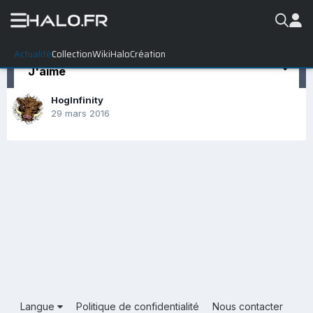
Actualité
Collection
WikiHalo
Création
J'aime
HogInfinity
29 mars 2016
Langue
Politique de confidentialité
Nous contacter