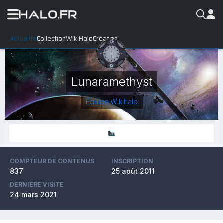
Actualité
Collection
WikiHalo
Création
Lunaramethyst
Équipe Wikihalo
COMPTEUR DE CONTENUS
INSCRIPTION
837
25 août 2011
DERNIÈRE VISITE
24 mars 2021