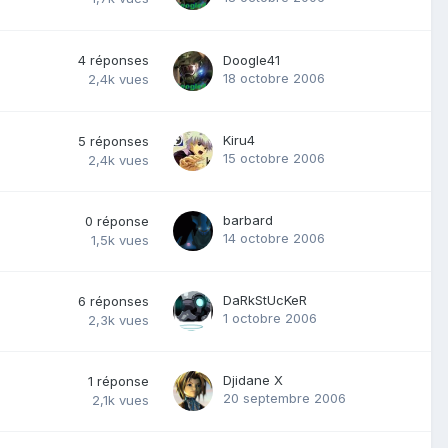
4
réponses
Doogle41
18 octobre 2006
2,4k
vues
Kiru4
5
réponses
15 octobre 2006
2,4k
vues
barbard
0
réponse
14 octobre 2006
1,5k
vues
DaRkStUcKeR
6
réponses
1 octobre 2006
2,3k
vues
Djidane X
1
réponse
20 septembre 2006
2,1k
vues