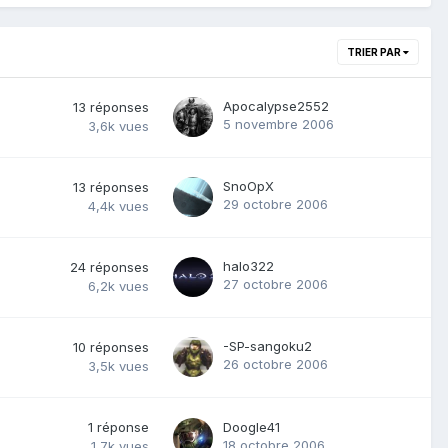
TRIER PAR
Apocalypse2552
13
réponses
5 novembre 2006
3,6k
vues
SnoOpX
13
réponses
29 octobre 2006
4,4k
vues
halo322
24
réponses
27 octobre 2006
6,2k
vues
-SP-sangoku2
10
réponses
26 octobre 2006
3,5k
vues
1
réponse
Doogle41
18 octobre 2006
1,7k
vues