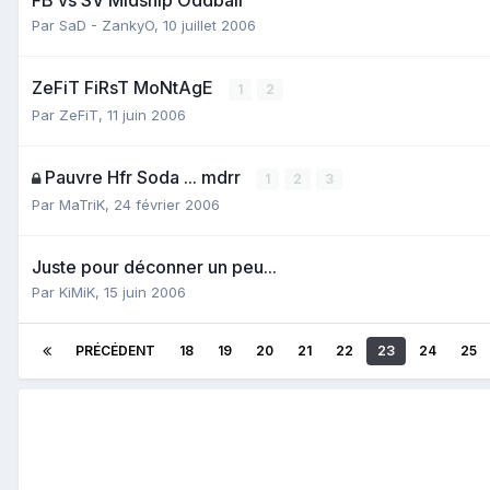
Par
SaD - ZankyO
,
10 juillet 2006
ZeFiT FiRsT MoNtAgE
1
2
Par
ZeFiT
,
11 juin 2006
Pauvre Hfr Soda ... mdrr
1
2
3
Par
MaTriK
,
24 février 2006
Juste pour déconner un peu...
Par
KiMiK
,
15 juin 2006
PRÉCÉDENT
18
19
20
21
22
23
24
25