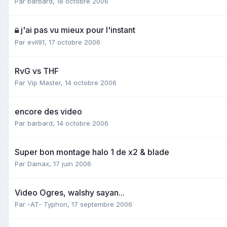
Par
barbard
,
18 octobre 2006
j'ai pas vu mieux pour l'instant
Par
evil91
,
17 octobre 2006
RvG vs THF
Par
Vip Master
,
14 octobre 2006
encore des video
Par
barbard
,
14 octobre 2006
Super bon montage halo 1 de x2 & blade
Par
Damax
,
17 juin 2006
Video Ogres, walshy sayan...
Par
-AT- Typhon
,
17 septembre 2006