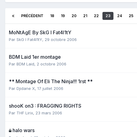
PRÉCÉDENT
18
19
20
21
22
23
24
25
MoNtAgE By SkG I Fat4l1tY
Par
SkG I Fat4l1tY
,
29 octobre 2006
BDM Laid 1er montage
Par
BDM Laid
,
2 octobre 2006
** Montage Of Eli The Ninja!!! 1rst **
Par
Djidane X
,
17 juillet 2006
shooK on3 : FRAGGING RIGHTS
Par
THF Lirix
,
23 mars 2006
halo wars