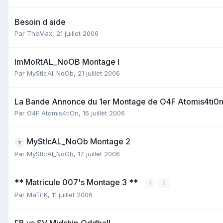
Besoin d aide
Par
TheMax
,
21 juillet 2006
ImMoRtAL_NoOB Montage I
Par
MyStIcAl_NoOb
,
21 juillet 2006
La Bande Annonce du 1er Montage de O4F Atomis4ti0
Par
O4F Atomis4tiOn
,
16 juillet 2006
MyStIcAL_NoOb Montage 2
Par
MyStIcAl_NoOb
,
17 juillet 2006
** Matricule 007's Montage 3 **
1
2
Par
MaTriK
,
11 juillet 2006
FB vs SV Midship Oddball