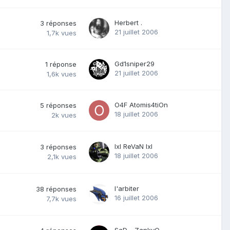
Herbert .
3
réponses
21 juillet 2006
1,7k
vues
Gd1sniper29
1
réponse
21 juillet 2006
1,6k
vues
O4F Atomis4tiOn
5
réponses
18 juillet 2006
2k
vues
lxl ReVaN lxl
3
réponses
18 juillet 2006
2,1k
vues
l'arbiter
38
réponses
16 juillet 2006
7,7k
vues
SaD - ZankyO