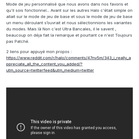
Mode de jeu personnalisé que nous avons dans nos favoris et
qu'il sois fonctionnel... Avant sur les autres Halo c'était simple on
allait sur le mode de jeu de base et sous le mode de jeu de base
un menu déroulant s’ouvrait et nous sélectionnions les variantes
du modes. Mais là Non c'est Ultra Bancales, il le savent ,
beaucoup on déja fait la remarque et pourtant ce n'est Toujours
pas Patché.
2 liens pour appuyé mon propos :
https://www.reddit.com/r/halo/comments/47nv5m/343_i_really_a
ppreciate_all_the_content_you_added/?
utm_source=twitterfeed&utm_medium=twitter