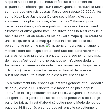
Maps et Modes de jeu qui nous intéresse directement en
cliquant sur "Téléchargé" sur HaloWaypoint et retrouvé la Maps
sur notre Jeu une fois dessus. Parce que rajouté 30 000 Amies
sur le Xbox Live Juste pour DL une seule Map... c'est pas
vraimment des plus pratique, n'est ce pas ? Même si pour
certains créateur ça s’avère parfois intéressant ( notamment
turbtastic et autre grand nom ) de suivre dans la feed xbox leur
actualité xbox et du coup voir les nouvelle maps qu'ils produise
une fois qu'on a DL la map qui nous intéréssais de la dite
personne, je ne le nie pas
Et donc en parallèle arrangé la
manière dont nos maps sont affiché une fois dans notre menu
car c'est un peu la galere, il ont étendue à 500 le nombre max
de maps , c'est cool mais ne pas pouvoir n'avigue dedans
facilement ni même les déroulant rapidement avec la gâchette !
... Mouais ( Tiens ca me fait pensé au bordel de l’armurie qui
aussi pas mal du tout mais ca c'est autre choses hein )
Il y a Notamment une choses qui est très gênante et qui découle
de cela , c'est le BUG dont tout le mondes ce plain depuis
l'arrivé de la Forge notamment sur reddit, waypoint et Youtube.
Les gens qui organise des soirée parties perso vois de quoi je
parle. Le fait qu'il faut d'abord sélectionnée le Mode de jeu de
base de 343i pour être sur de pouvoir ensuite sélectionné le