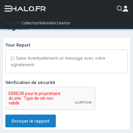
Actualité
Collection
WikiHalo
Création
Signaler
Your Report
Saisir éventuellement un message avec votre
signalement.
Vérification de sécurité
Envoyer le rapport