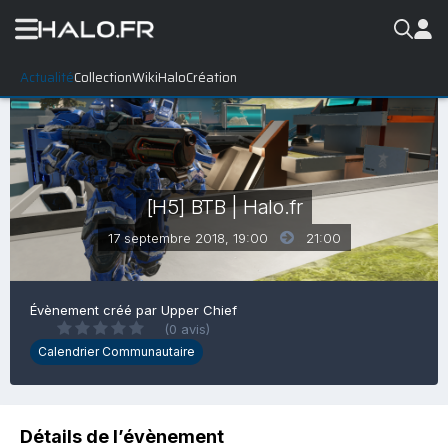
Actualité
Collection
WikiHalo
Création
[H5] BTB | Halo.fr
17 septembre 2018, 19:00
21:00
Évènement créé par
Upper Chief
(0 avis)
Calendrier Communautaire
Détails de l’évènement