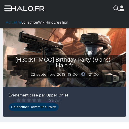
Actualité
Collection
WikiHalo
Création
[H3odstTMCC] Birthday Party (9 ans) |
Halo.fr
22 septembre 2018, 18:00
21:00
Évènement créé par
Upper Chief
(0 avis)
Calendrier Communautaire