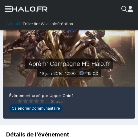
Actualité
Collection
WikiHalo
Création
Aprèm' Campagne H5 Halo.fr
19 juin 2016, 12:00
15:00
Évènement créé par
Upper Chief
(0 avis)
Calendrier Communautaire
Détails de l’évènement